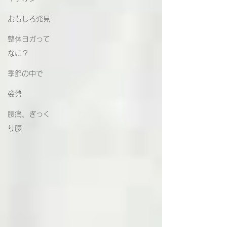
おもしろ発見
整体ヨガって
なに？
季節の中で
姿勢
腰痛、ぎっく
り腰