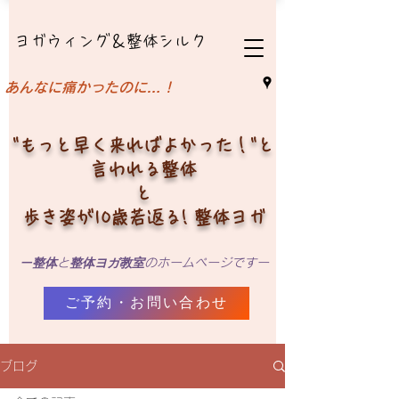
ヨガウィング＆整体シルク
​あんなに痛かったのに…！
"もっと早く来ればよかった！"と
言われる整体
と
歩き姿が10歳若返る! 整体ヨガ
ー
整体
整体ヨガ教室
と
のホームページですー
ご予約・お問い合わせ
ブログ