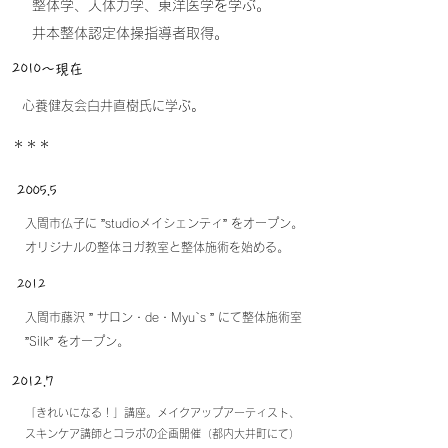
整体学、人体力学、東洋医学を学ぶ。
井本整体認定体操指導者取得。
2010～現在
心養健友会白井直樹氏に学ぶ。
​＊＊＊
2005.5
入間市仏子に ”studioメイシェンティ” をオープン。
オリジナルの整体ヨガ教室と整体施術を始める。
2012
入間市藤沢 ” サロン・de・Myu`s ” にて
整体施術室
”Silk” をオープン。
2012.7
「きれいになる！」講座。
メイクアップアーティスト、
スキンケア講師と
コラボの企画開催（都内大井町にて）