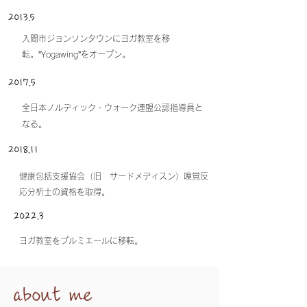
2013.5
入間市ジョンソンタウンにヨガ教室を移
転。
”Yogawing”をオープン。
2017.5
全日本ノルディック・ウォーク連盟公認指導員と
なる。
2018.11
健康包括支援協会（旧 サードメディスン）嗅覚反
応分析士の資格を取得。
2022.3
ヨガ教室をプルミエールに移転。
about me