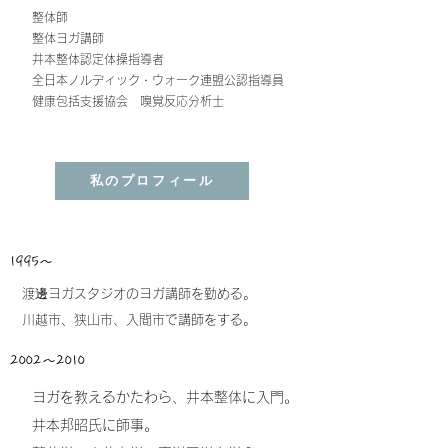
整体師
整体ヨガ講師
井本整体認定体操指導者
全日本ノルディック・ウォーク連盟公認指導員
健康包括支援協会 嗅覚反応分析士
私のプロフィール
1995～
渡邊ヨガスタジオのヨガ講師を勤める。
川越市、狭山市、入間市で講師をする。
2002～2010
ヨガを教えるかたわら、
井本整体
に入門。
井本邦昭氏に師事。