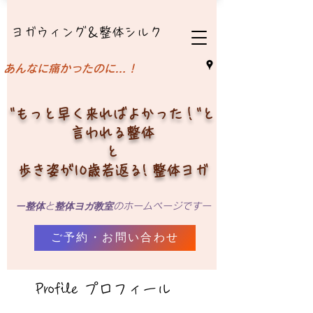
ヨガウィング＆整体シルク
​あんなに痛かったのに…！
"もっと早く来ればよかった！"と
言われる整体
と
歩き姿が10歳若返る! 整体ヨガ
ー
整体
整体ヨガ教室
と
のホームページですー
ご予約・お問い合わせ
Profile プロフィール