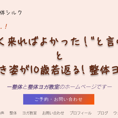
体シルク
…！
く来ればよかった！"と
と
き姿が10歳若返る! 整体
ー
整体
と
整体ヨガ教室
のホームページですー
ご予約・お問い合わせ
の声
整体
ヨガ教室
お問い合わせ
プロフィール
ブログ
ウ