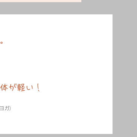
​。
体が軽い！
クヨガ）