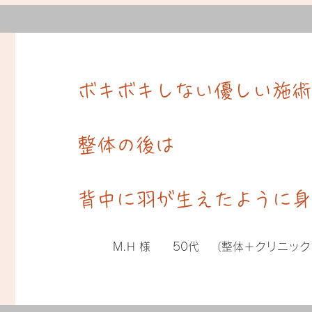
ボキボキしない優しい施術
整体の後は
背中に羽が生えたように身
M.H 様 50代​ （整体＋クリニッ