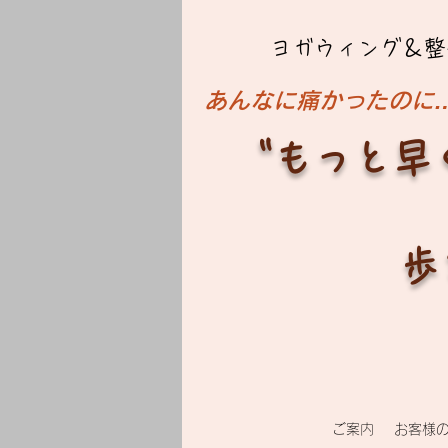
ヨガウィング＆整
​あんなに痛かったのに
"もっと早
歩
ご案内
お客様