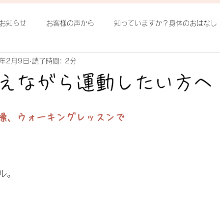
お知らせ
お客様の声から
知っていますか？身体のおはなし
2年2月9日
読了時間: 2分
ろ発見
整体ヨガってなに？
季節の中で
姿勢
腰
えながら運動したい方へ
日
操、ウォーキングレッスンで
ル。