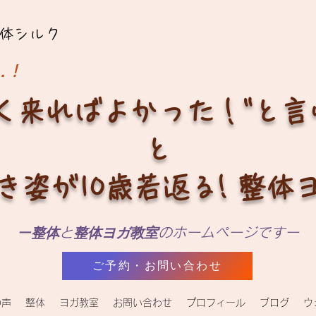
体シルク
…！
く来ればよかった！"と
と
き姿が10歳若返る! 整体
ー
整体
と
整体ヨガ教室
のホームページですー
ご予約・お問い合わせ
の声
整体
ヨガ教室
お問い合わせ
プロフィール
ブログ
ウ