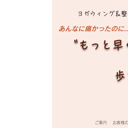
ヨガウィング＆整
​あんなに痛かったのに
"もっと早
歩
ご案内
お客様