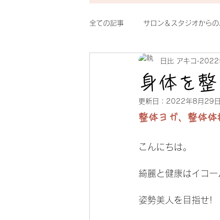
全ての記事
サロン＆スタジオからの
日比 アキコ
202
整体シルクのイチオシ
おもし
身体を整
更新日：
2022年8月29
整体ヨガ、整体体
こんにちは。
綺麗と健康はイコー
姿勢美人を目指せ!