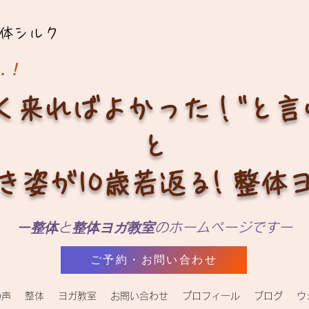
体シルク
…！
く来ればよかった！"と
と
き姿が10歳若返る! 整体
ー
整体
と
整体ヨガ教室
のホームページですー
ご予約・お問い合わせ
の声
整体
ヨガ教室
お問い合わせ
プロフィール
ブログ
ウ