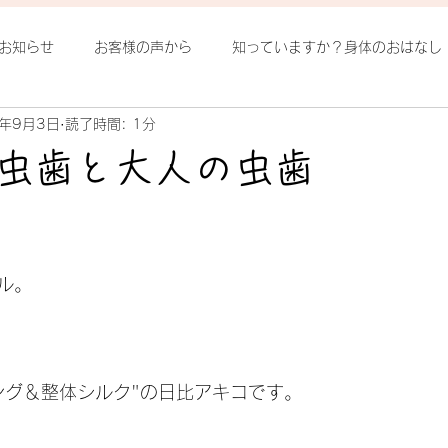
お知らせ
お客様の声から
知っていますか？身体のおはなし
1年9月3日
読了時間: 1分
ろ発見
整体ヨガってなに？
季節の中で
姿勢
腰
虫歯と大人の虫歯
日
ル。
ング＆整体シルク"の日比アキコです。