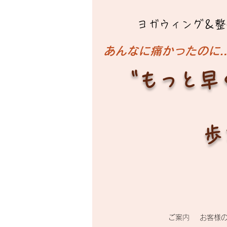
ヨガウィング＆整
​あんなに痛かったのに
"もっと早
歩
ご案内
お客様