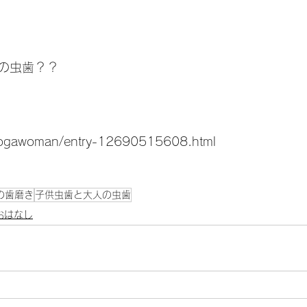
の虫歯？？
/yogawoman/entry-12690515608.html
の歯磨き
子供虫歯と大人の虫歯
おはなし