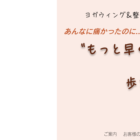
ヨガウィング＆整
​あんなに痛かったのに
"もっと早
歩
ご案内
お客様