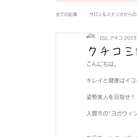
全ての記事
サロン＆スタジオからの
日比 アキコ
202
整体シルクのイチオシ
おもし
クチコミ
こんにちは。
キレイと健康はイコ
姿勢美人を目指せ！
入間市の"ヨガウィ