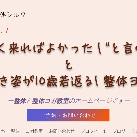
体シルク
…！
く来ればよかった！"と
と
き姿が10歳若返る! 整体
ー
整体
と
整体ヨガ教室
のホームページですー
ご予約・お問い合わせ
の声
整体
ヨガ教室
お問い合わせ
プロフィール
ブログ
ウ