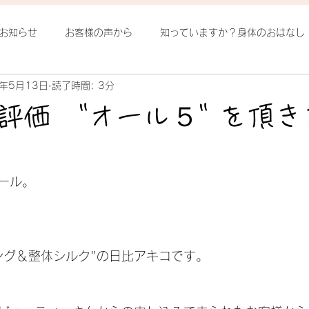
お知らせ
お客様の声から
知っていますか？身体のおはなし
3年5月13日
読了時間: 3分
ろ発見
整体ヨガってなに？
季節の中で
姿勢
腰
評価 "オール５" を頂
ール。
ング＆整体シルク"の日比アキコです。