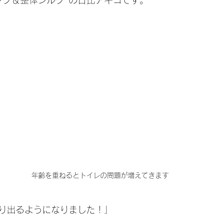
ング＆整体シルク"の日比アキコです。
年齢を重ねるとトイレの問題が増えてきます
り出るようになりました！」