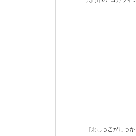
入間市の"ヨガウィ
「おしっこがしっか