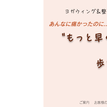
ヨガウィング＆整
​あんなに痛かったのに
"もっと早
歩
ご案内
お客様