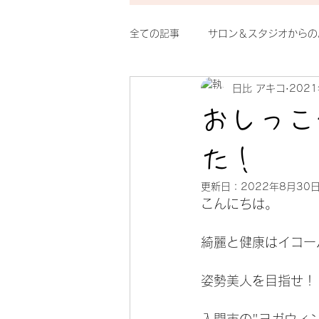
全ての記事
サロン＆スタジオからの
日比 アキコ
202
整体シルクのイチオシ
おもし
おしっこ
た！
更新日：
2022年8月30
こんにちは。
綺麗と健康はイコー
姿勢美人を目指せ！