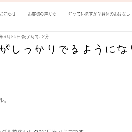
お知らせ
お客様の声から
知っていますか？身体のおはなし
1年9月25日
読了時間: 2分
ろ発見
整体ヨガってなに？
季節の中で
姿勢
腰
がしっかりでるようにな
日
ル。