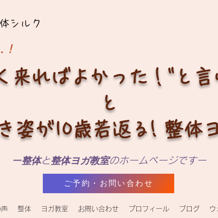
体シルク
…！
く来ればよかった！"と
と
き姿が10歳若返る! 整体
ー
整体
と
整体ヨガ教室
のホームページですー
ご予約・お問い合わせ
の声
整体
ヨガ教室
お問い合わせ
プロフィール
ブログ
ウ