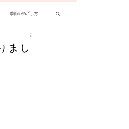
季節の過ごし方
痛、ぎっくり腰
りまし